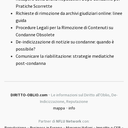
Pratiche Scorrette
Richieste di rimozione da archivi giudiziari online: linee
guida
Procedure Legali per la Rimozione di Contenuti su
Condanne Obsolete
De-indicizzazione di notizie su condanne: quando è
possibile?
Comunicare la riabilitazione: strategie mediatiche
post-condanna
DIRITTO-OBLIO.com
~ Le informazioni sul Diritto all'Oblio, De-
Indicizzazione, Reputazione
mappa
~
info
Partner di
NFLU Network
con:
Reputazione
~
Business in Europe
~
Manager Italiani
~
Impatto e CSR
~