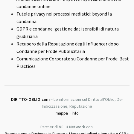
condanne online
Tutele privacy nei processi mediatici: beyond la
condanna
GDPR e condanne: gestione dati sensibili di natura
giudiziaria
Recupero della Reputazione degli Influencer dopo
Condanne per Frode Pubblicitaria
Comunicazione Corporate su Condanne per Frode: Best
Practices
DIRITTO-OBLIO.com
~ Le informazioni sul Diritto all'Oblio, De-
Indicizzazione, Reputazione
mappa
~
info
Partner di
NFLU Network
con:
Reputazione
~
Business in Europe
~
Manager Italiani
~
Impatto e CSR
~