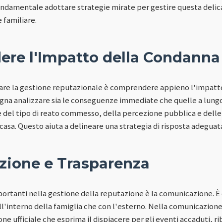
fondamentale adottare strategie mirate per gestire questa delic
 familiare.
re l'Impatto della Condanna
tare la gestione reputazionale è comprendere appieno l'impatt
sogna analizzare sia le conseguenze immediate che quelle a lungo
del tipo di reato commesso, della percezione pubblica e delle p
i casa. Questo aiuta a delineare una strategia di risposta adeguat
ione e Trasparenza
portanti nella gestione della reputazione è la comunicazione. È
all'interno della famiglia che con l'esterno. Nella comunicazione
e ufficiale che esprima il dispiacere per gli eventi accaduti, riba