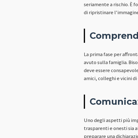
seriamente a rischio. È 
di ripristinare l'immagine
Comprende
La prima fase per affron
avuto sulla famiglia. Bi
deve essere consapevole 
amici, colleghi e vicini d
Comunicaz
Uno degli aspetti più im
trasparenti e onesti sia 
preparare una dichiarazion