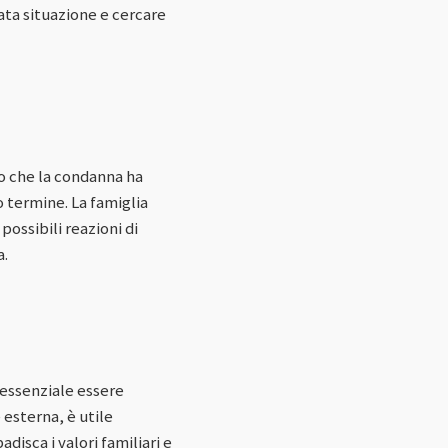
ata situazione e cercare
o che la condanna ha
 termine. La famiglia
ossibili reazioni di
a.
 essenziale essere
 esterna, è utile
disca i valori familiari e