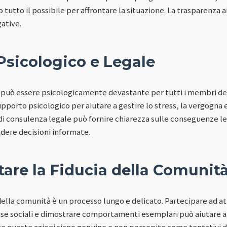
o tutto il possibile per affrontare la situazione. La trasparenza a
gative.
Psicologico e Legale
può essere psicologicamente devastante per tutti i membri dell
orto psicologico per aiutare a gestire lo stress, la vergogna e i
i consulenza legale può fornire chiarezza sulle conseguenze legal
ndere decisioni informate.
are la Fiducia della Comunit
della comunità è un processo lungo e delicato. Partecipare ad at
se sociali e dimostrare comportamenti esemplari può aiutare a
he queste azioni siano genuine e non percepite come tentativi 