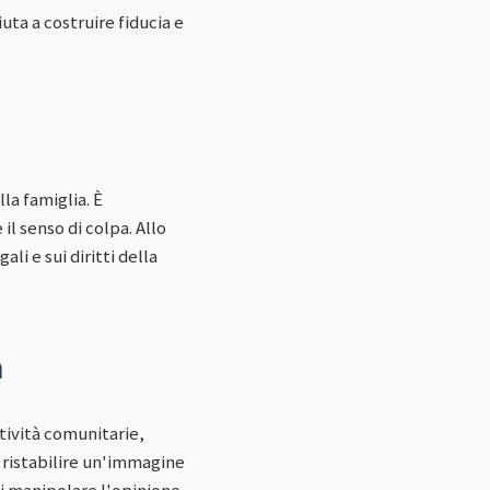
iuta a costruire fiducia e
a famiglia. È
l senso di colpa. Allo
i e sui diritti della
à
tività comunitarie,
 ristabilire un'immagine
di manipolare l'opinione