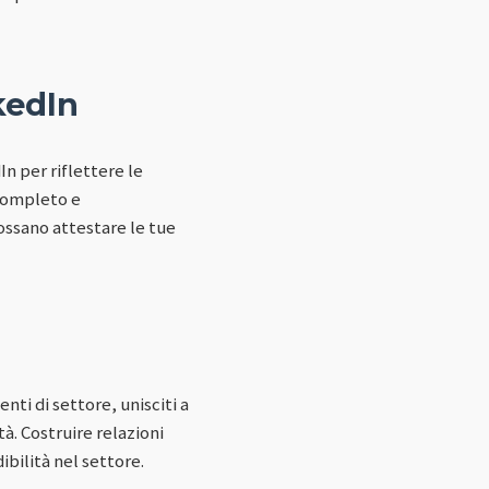
kedIn
n per riflettere le
 completo e
ossano attestare le tue
ti di settore, unisciti a
à. Costruire relazioni
ibilità nel settore.