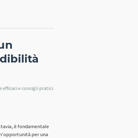
 un
dibilità
fficaci e consigli pratici.
ttavia, è fondamentale
un'opportunità per una