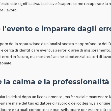
essionale significativa. La chiave è sapere come recuperare la r
del lavoro.
 l'evento e imparare dagli err
upero della reputazione è un'analisi onesta e approfondita dell'
e cerca di identificare eventuali errori o aree di miglioramento
si errori in futuro, ma mostrerà anche ai potenziali datori di lav
rsonale.
la calma e la professionalità
biati o delusi dopo un licenziamento, ma è cruciale mantenere l
parlare male del tuo ex datore di lavoro o dei colleghi, sia online
liorare e su quali competenze puoi sviluppare per essere più c