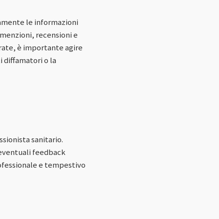
amente le informazioni
 menzioni, recensioni e
urate, è importante agire
 diffamatori o la
sionista sanitario.
e eventuali feedback
rofessionale e tempestivo