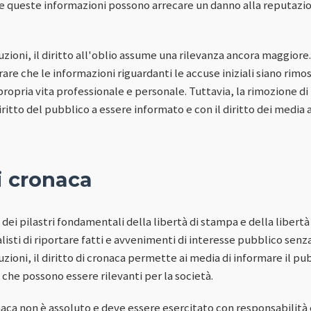
se queste informazioni possono arrecare un danno alla reputazion
zioni, il diritto all'oblio assume una rilevanza ancora maggiore
re che le informazioni riguardanti le accuse iniziali siano rimos
ropria vita professionale e personale. Tuttavia, la rimozione di
iritto del pubblico a essere informato e con il diritto dei media a 
di cronaca
o dei pilastri fondamentali della libertà di stampa e della libert
alisti di riportare fatti e avvenimenti di interesse pubblico sen
ioni, il diritto di cronaca permette ai media di informare il pubb
che possono essere rilevanti per la società.
onaca non è assoluto e deve essere esercitato con responsabilità e