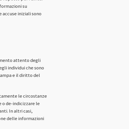
informazioni su
 accuse iniziali sono
ciamento attento degli
egli individui che sono
tampa e il diritto del
entamente le circostanze
e o de-indicizzare le
i. In altri casi,
one delle informazioni