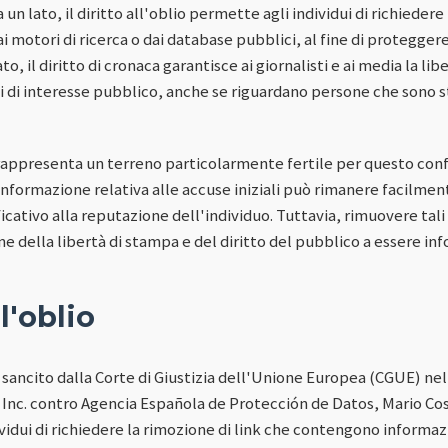
a un lato, il diritto all'oblio permette agli individui di richiedere
i motori di ricerca o dai database pubblici, al fine di proteggere
o, il diritto di cronaca garantisce ai giornalisti e ai media la lib
ti di interesse pubblico, anche se riguardano persone che sono s
i rappresenta un terreno particolarmente fertile per questo con
informazione relativa alle accuse iniziali può rimanere facilmen
cativo alla reputazione dell'individuo. Tuttavia, rimuovere tal
e della libertà di stampa e del diritto del pubblico a essere in
ll'oblio
ato sancito dalla Corte di Giustizia dell'Unione Europea (CGUE) ne
Inc. contro Agencia Española de Protección de Datos, Mario Co
ividui di richiedere la rimozione di link che contengono informa