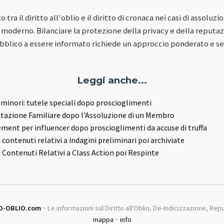
o tra il diritto all'oblio e il diritto di cronaca nei casi di assolu
to moderno. Bilanciare la protezione della privacy e della reputaz
ubblico a essere informato richiede un approccio ponderato e sens
Leggi anche...
r minori: tutele speciali dopo proscioglimenti
tazione Familiare dopo l'Assoluzione di un Membro
nt per influencer dopo proscioglimenti da accuse di truffa
 contenuti relativi a indagini preliminari poi archiviate
 Contenuti Relativi a Class Action poi Respinte
O-OBLIO.com
~ Le informazioni sul Diritto all'Oblio, De-Indicizzazione, Re
mappa
~
info