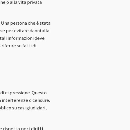
e o alla vita privata
. Una persona che è stata
se per evitare danni alla
 tali informazioni deve
riferire su fatti di
à di espressione. Questo
za interferenze o censure.
lico su casi giudiziari,
 rispetto per i diritti