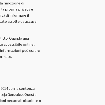
 la rimozione di
 la propria privacy e
ertà di informare il
tate assolte da accuse
flitto. Quando una
te accessibile online,
i informazioni può essere
formato.
l 2014 con la sentenza
steja González. Questo
zioni personali obsolete o