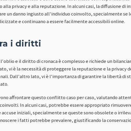
itto alla privacy e alla reputazione. In alcuni casi, la diffusione di 
re un danno ingiusto all'individuo coinvolto, specialmente se le
izzate e continuano a essere facilmente accessibili online.
a i diritti
o all'oblio e il diritto di cronaca è complesso e richiede un bilan
lato, vi è la necessità di proteggere la reputazione e la privacy d
nali. Dall'altro lato, vi è l'importanza di garantire la libertà di s
ato.
devono affrontare questo conflitto caso per caso, valutando att
i coinvolti. In alcuni casi, potrebbe essere appropriato rimuover
 accuse iniziali, specialmente se queste sono obsolete o irrilevant
onoscere i fatti potrebbe prevalere, giustificando la conservazi