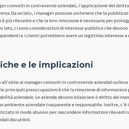
er coinvolti in controversie aziendali, l'applicazione del diritt
rsa. Da un lato, i manager possono sostenere che la pubblicazi
 è più rilevante e che la loro rimozione è necessaria per proteg
ltro lato, ci sono considerazioni di interesse pubblico che devono
 dipendenti e i clienti potrebbero avere un legittimo interesse a
tiche e le implicazioni
o all'oblio ai manager coinvolti in controversie aziendali solleva
lle principali preoccupazioni è che la rimozione di informazioni
bilità aziendale. Le aziende devono bilanciare il diritto dei man
 ambiente aziendale trasparente e responsabile. Inoltre, c'è il r
tilizzato in modo abusivo per nascondere informazioni rilevant
dali discutibili.