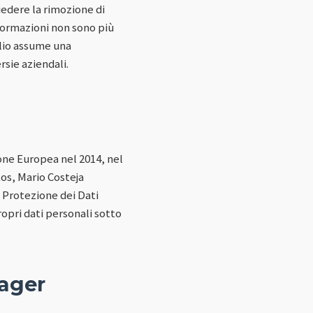
hiedere la rimozione di
nformazioni non sono più
blio assume una
sie aziendali.
nione Europea nel 2014, nel
os, Mario Costeja
a Protezione dei Dati
ropri dati personali sotto
nager