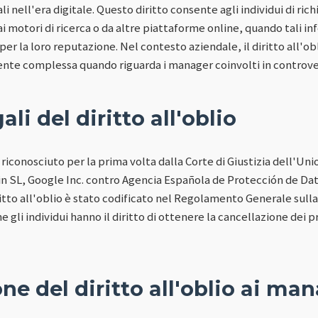
i nell'era digitale. Questo diritto consente agli individui di ric
i motori di ricerca o da altre piattaforme online, quando tali i
per la loro reputazione. Nel contesto aziendale, il diritto all'o
te complessa quando riguarda i manager coinvolti in controver
ali del diritto all'oblio
to riconosciuto per la prima volta dalla Corte di Giustizia dell'U
 SL, Google Inc. contro Agencia Española de Protección de Dat
iritto all'oblio è stato codificato nel Regolamento Generale sull
 gli individui hanno il diritto di ottenere la cancellazione dei p
ne del diritto all'oblio ai ma